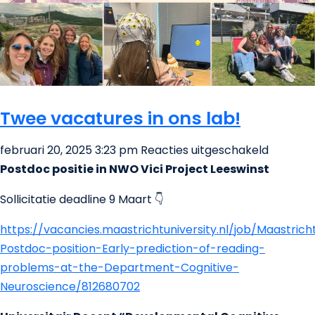
Twee vacatures in ons lab!
voor
februari 20, 2025 3:23 pm
Reacties uitgeschakeld
Twee
Postdoc positie in NWO Vici Project Leeswinst
vacatur
Sollicitatie deadline 9 Maart 👇
in
ons
https://vacancies.maastrichtuniversity.nl/job/Maastrich
lab!
Postdoc-position-Early-prediction-of-reading-
problems-at-the-Department-Cognitive-
Neuroscience/812680702