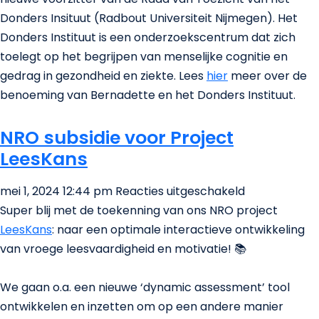
is
Donders Insituut (Radbout Universiteit Nijmegen). Het
beno
Donders Instituut is een onderzoekscentrum dat zich
tot
toelegt op het begrijpen van menselijke cognitie en
voorzi
gedrag in gezondheid en ziekte. Lees
hier
meer over de
van
benoeming van Bernadette en het Donders Instituut.
de
Raad
NRO subsidie voor Project
van
LeesKans
Toezic
voor
bij
mei 1, 2024 12:44 pm
Reacties uitgeschakeld
NRO
het
Super blij met de toekenning van ons NRO project
subsidie
Donde
LeesKans
: naar een optimale interactieve ontwikkeling
voor
Institu
van vroege leesvaardigheid en motivatie! 📚
Project
LeesKans
We gaan o.a. een nieuwe ‘dynamic assessment’ tool
ontwikkelen en inzetten om op een andere manier