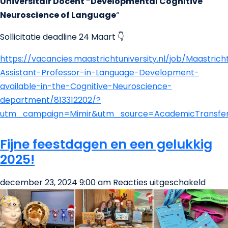
Universitair Docent “Developmental Cognitive
Neuroscience of Language
“
Sollicitatie deadline 24 Maart 👇
https://vacancies.maastrichtuniversity.nl/job/Maastrich
Assistant-Professor-in-Language-Development-
available-in-the-Cognitive-Neuroscience-
department/813312202/?
utm_campaign=Mimir&utm_source=AcademicTransfe
Fijne feestdagen en een gelukkig
2025!
voor
december 23, 2024 9:00 am
Reacties uitgeschakeld
Fijne
fees
en