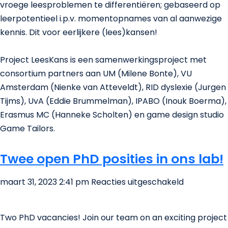
vroege leesproblemen te differentiëren; gebaseerd op
leerpotentieel i.p.v. momentopnames van al aanwezige
kennis. Dit voor eerlijkere (lees)kansen!
Project LeesKans is een samenwerkingsproject met
consortium partners aan UM (Milene Bonte), VU
Amsterdam (Nienke van Atteveldt), RID dyslexie (Jurgen
Tijms), UvA (Eddie Brummelman), IPABO (Inouk Boerma),
Erasmus MC (Hanneke Scholten) en game design studio
Game Tailors.
Twee open PhD posities in ons lab!
voor
maart 31, 2023 2:41 pm
Reacties uitgeschakeld
Twee
open
Two PhD vacancies! Join our team on an exciting project
PhD