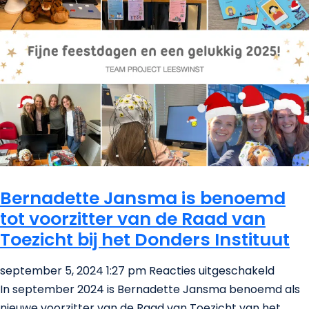
een
geluk
2025!
Bernadette Jansma is benoemd
tot voorzitter van de Raad van
Toezicht bij het Donders Instituut
voor
september 5, 2024 1:27 pm
Reacties uitgeschakeld
Berna
In september 2024 is Bernadette Jansma benoemd als
Jans
nieuwe voorzitter van de Raad van Toezicht van het