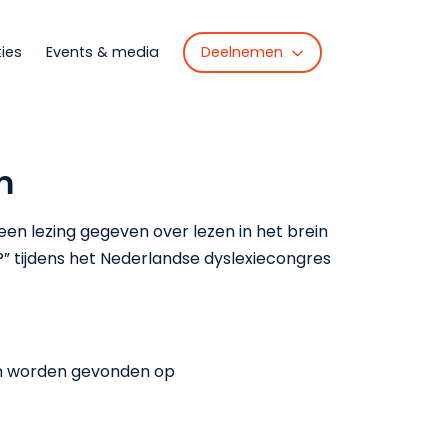
Deelnemen
ties
Events & media
m
een lezing gegeven over lezen in het brein
e?” tijdens het Nederlandse dyslexiecongres
an worden gevonden op